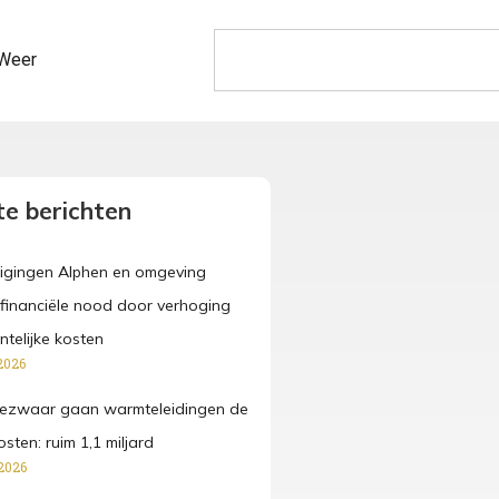
Weer
e berichten
igingen Alphen en omgeving
n financiële nood door verhoging
telijke kosten
2026
ezwaar gaan warmteleidingen de
osten: ruim 1,1 miljard
2026