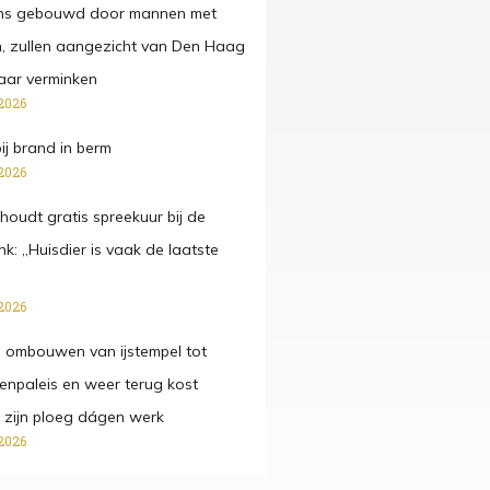
s gebouwd door mannen met
len, zullen aangezicht van Den Haag
aar verminken
2026
ij brand in berm
2026
houdt gratis spreekuur bij de
k: „Huisdier is vaak de laatste
2026
 ombouwen van ijstempel tot
npaleis en weer terug kost
 zijn ploeg dágen werk
2026