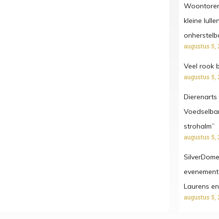
Woontoren
kleine lul
onherstelb
augustus 5, 
Veel rook b
augustus 5, 
Dierenarts 
Voedselban
strohalm”
augustus 5, 
SilverDome
evenemente
Laurens en
augustus 5, 