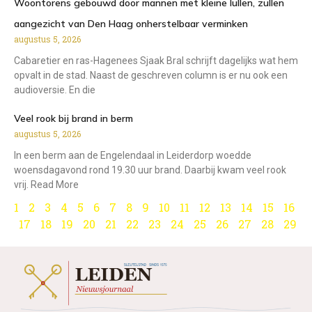
Woontorens gebouwd door mannen met kleine lullen, zullen
aangezicht van Den Haag onherstelbaar verminken
augustus 5, 2026
Cabaretier en ras-Hagenees Sjaak Bral schrijft dagelijks wat hem
opvalt in de stad. Naast de geschreven column is er nu ook een
audioversie. En die
Veel rook bij brand in berm
augustus 5, 2026
In een berm aan de Engelendaal in Leiderdorp woedde
woensdagavond rond 19.30 uur brand. Daarbij kwam veel rook
vrij. Read More
1
2
3
4
5
6
7
8
9
10
11
12
13
14
15
16
17
18
19
20
21
22
23
24
25
26
27
28
29