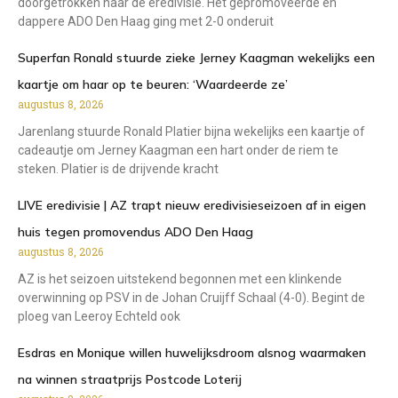
doorgetrokken naar de eredivisie. Het gepromoveerde en
dappere ADO Den Haag ging met 2-0 onderuit
Superfan Ronald stuurde zieke Jerney Kaagman wekelijks een
kaartje om haar op te beuren: ‘Waardeerde ze’
augustus 8, 2026
Jarenlang stuurde Ronald Platier bijna wekelijks een kaartje of
cadeautje om Jerney Kaagman een hart onder de riem te
steken. Platier is de drijvende kracht
LIVE eredivisie | AZ trapt nieuw eredivisieseizoen af in eigen
huis tegen promovendus ADO Den Haag
augustus 8, 2026
AZ is het seizoen uitstekend begonnen met een klinkende
overwinning op PSV in de Johan Cruijff Schaal (4-0). Begint de
ploeg van Leeroy Echteld ook
Esdras en Monique willen huwelijksdroom alsnog waarmaken
na winnen straatprijs Postcode Loterij