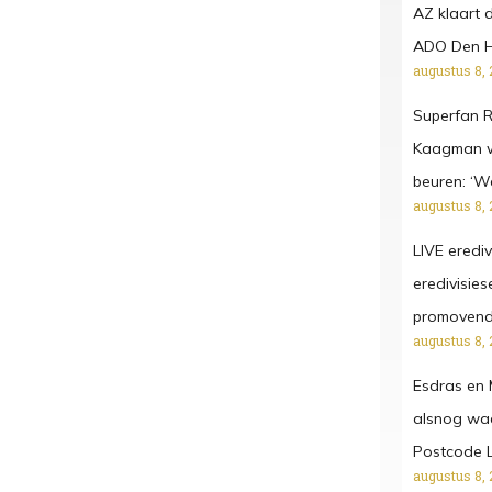
AZ klaart 
ADO Den Haa
augustus 8, 
Superfan R
Kaagman we
beuren: ‘W
augustus 8, 
LIVE erediv
eredivisies
promoven
augustus 8, 
Esdras en 
alsnog waa
Postcode L
augustus 8, 