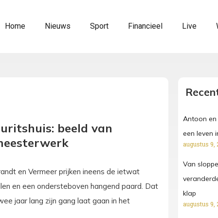
Home
Nieuws
Sport
Financieel
Live
Recent
Antoon en 
uritshuis: beeld van
een leven 
meesterwerk
augustus 9, 
Van sloppen
randt en Vermeer prijken ineens de ietwat
veranderde
len en een ondersteboven hangend paard. Dat
klap
wee jaar lang zijn gang laat gaan in het
augustus 9, 