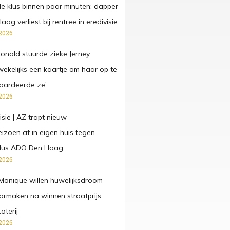
de klus binnen paar minuten: dapper
g verliest bij rentree in eredivisie
2026
onald stuurde zieke Jerney
kelijks een kaartje om haar op te
aardeerde ze’
2026
isie | AZ trapt nieuw
eizoen af in eigen huis tegen
dus ADO Den Haag
2026
Monique willen huwelijksdroom
rmaken na winnen straatprijs
oterij
2026