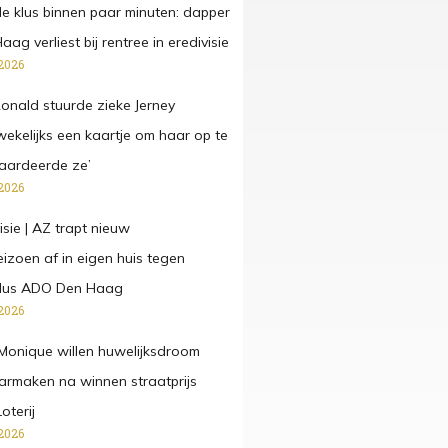
de klus binnen paar minuten: dapper
g verliest bij rentree in eredivisie
2026
onald stuurde zieke Jerney
kelijks een kaartje om haar op te
aardeerde ze’
2026
isie | AZ trapt nieuw
eizoen af in eigen huis tegen
dus ADO Den Haag
2026
Monique willen huwelijksdroom
rmaken na winnen straatprijs
oterij
2026