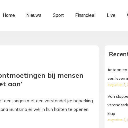
Home
Nieuws
Sport
Financieel
Live
Recent
Antoon en 
 ontmoetingen bij mensen
een leven 
et aan’
augustus 9, 
Van sloppen
f een jongen met een verstandelijke beperking
veranderde
 Carla Buntsma er wél in hun harten te openen.
klap
augustus 9, 