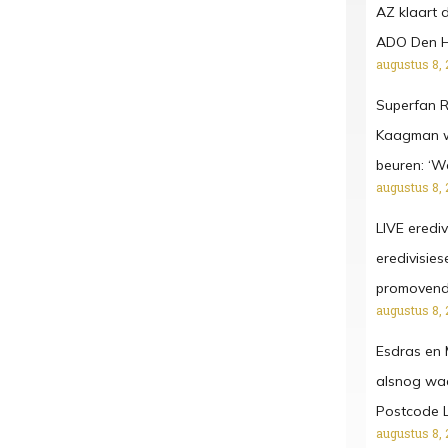
AZ klaart 
ADO Den Haa
augustus 8, 
Superfan R
Kaagman we
beuren: ‘W
augustus 8, 
LIVE erediv
eredivisies
promoven
augustus 8, 
Esdras en 
alsnog waa
Postcode L
augustus 8, 