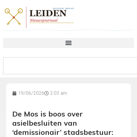
19/06/2026
2:03 am
De Mos is boos over
asielbesluiten van
‘demissionair’ stadsbestuur: