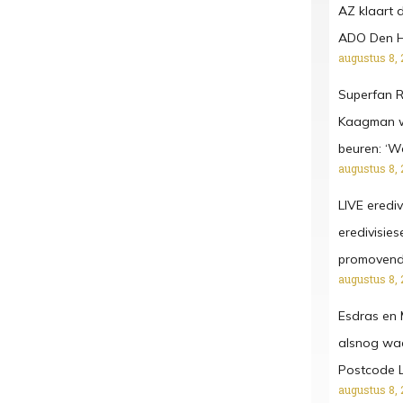
AZ klaart 
ADO Den Haa
augustus 8, 
Superfan R
Kaagman we
beuren: ‘W
augustus 8, 
LIVE erediv
eredivisies
promoven
augustus 8, 
Esdras en 
alsnog waa
Postcode L
augustus 8, 