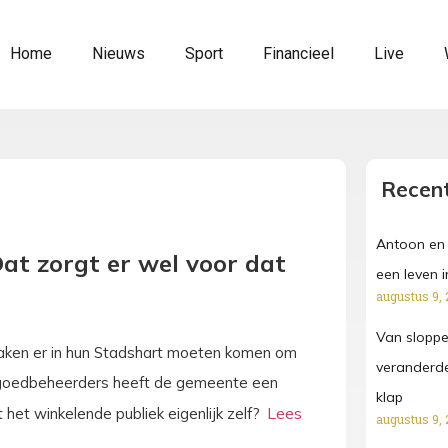
Home
Nieuws
Sport
Financieel
Live
Recent
Antoon en 
Dat zorgt er wel voor dat
een leven 
augustus 9, 
Van sloppen
zaken er in hun Stadshart moeten komen om
veranderde
goedbeheerders heeft de gemeente een
klap
 het winkelende publiek eigenlijk zelf?
augustus 9, 