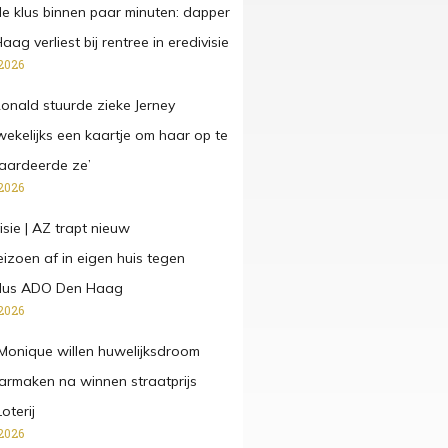
de klus binnen paar minuten: dapper
g verliest bij rentree in eredivisie
2026
onald stuurde zieke Jerney
kelijks een kaartje om haar op te
aardeerde ze’
2026
isie | AZ trapt nieuw
eizoen af in eigen huis tegen
dus ADO Den Haag
2026
Monique willen huwelijksdroom
rmaken na winnen straatprijs
oterij
2026