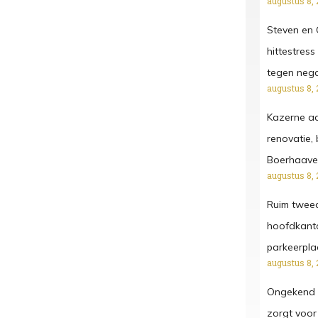
augustus 8, 
Steven en G
hittestress
tegen negat
augustus 8, 
Kazerne aa
renovatie,
Boerhaave
augustus 8, 
Ruim twee
hoofdkanto
parkeerpla
augustus 8, 
Ongekend a
zorgt voor 