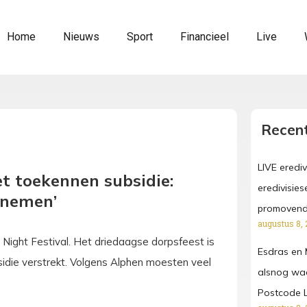
Home
Nieuws
Sport
Financieel
Live
Recent
LIVE erediv
et toekennen subsidie:
eredivisies
 nemen’
promoven
augustus 8, 
Night Festival. Het driedaagse dorpsfeest is
Esdras en 
die verstrekt. Volgens Alphen moesten veel
alsnog waa
Postcode L