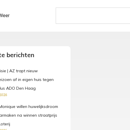
Weer
e berichten
isie | AZ trapt nieuw
eizoen af in eigen huis tegen
dus ADO Den Haag
2026
Monique willen huwelijksdroom
rmaken na winnen straatprijs
oterij