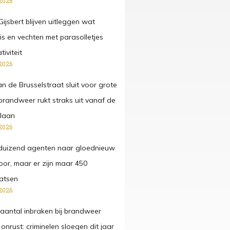
2026
ijsbert blijven uitleggen wat
 is en vechten met parasolletjes
iviteit
2026
n de Brusselstraat sluit voor grote
 brandweer rukt straks uit vanaf de
laan
2026
duizend agenten naar gloednieuw
or, maar er zijn maar 450
atsen
2026
antal inbraken bij brandweer
onrust: criminelen sloegen dit jaar