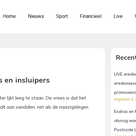
Home
Nieuws
Sport
Financieel
Live
Recent
LIVE erediv
s en insluipers
eredivisies
promoven
 lijkt leeg te staan. De vrees is dat het
augustus 8, 
alt aan vandalen, net als de naastgelegen
Esdras en 
alsnog waa
Postcode L