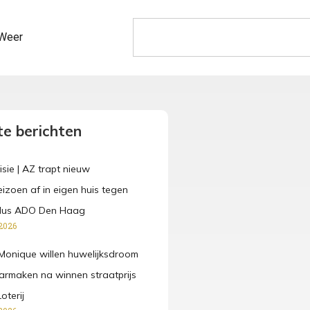
Weer
e berichten
isie | AZ trapt nieuw
eizoen af in eigen huis tegen
dus ADO Den Haag
2026
Monique willen huwelijksdroom
rmaken na winnen straatprijs
oterij