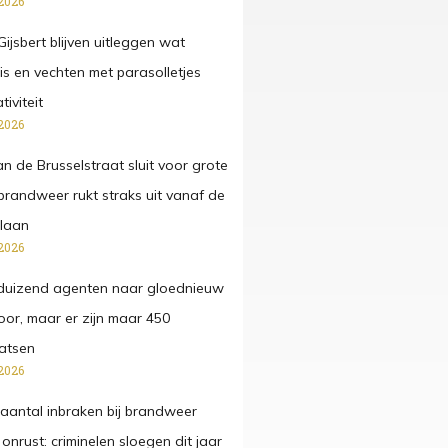
2026
ijsbert blijven uitleggen wat
 is en vechten met parasolletjes
iviteit
2026
n de Brusselstraat sluit voor grote
 brandweer rukt straks uit vanaf de
laan
2026
duizend agenten naar gloednieuw
or, maar er zijn maar 450
atsen
2026
antal inbraken bij brandweer
onrust: criminelen sloegen dit jaar