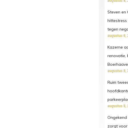
augustus 8, 
Steven en G
hittestress
tegen negat
augustus 8, 
Kazerne aa
renovatie,
Boerhaave
augustus 8, 
Ruim twee
hoofdkanto
parkeerpla
augustus 8, 
Ongekend a
zorgt voor 