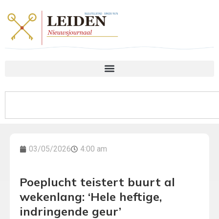
03/05/2026
4:00 am
Poeplucht teistert buurt al
wekenlang: ‘Hele heftige,
indringende geur’