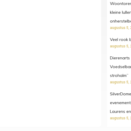
Woontoren
kleine lul
onherstelb
augustus 5, 
Veel rook b
augustus 5, 
Dierenarts 
Voedselban
strohalm”
augustus 5, 
SilverDome
evenemente
Laurens en
augustus 5, 