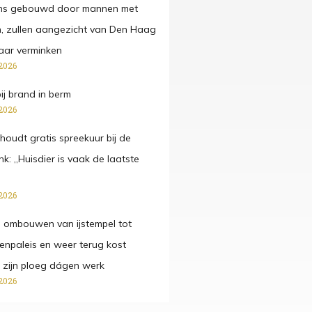
s gebouwd door mannen met
len, zullen aangezicht van Den Haag
aar verminken
2026
ij brand in berm
2026
houdt gratis spreekuur bij de
k: „Huisdier is vaak de laatste
2026
 ombouwen van ijstempel tot
npaleis en weer terug kost
 zijn ploeg dágen werk
2026