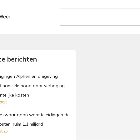
Weer
e berichten
igingen Alphen en omgeving
n financiële nood door verhoging
telijke kosten
2026
ezwaar gaan warmteleidingen de
osten: ruim 1,1 miljard
2026