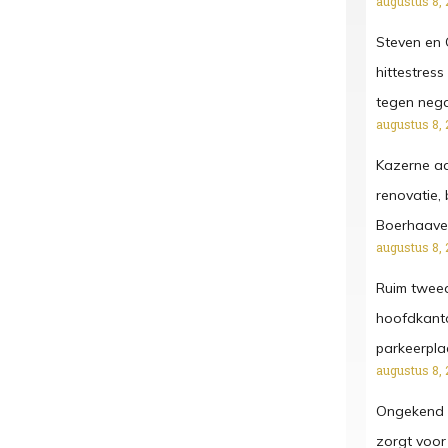
augustus 8, 
Steven en G
hittestress
tegen negat
augustus 8, 
Kazerne aa
renovatie,
Boerhaave
augustus 8, 
Ruim twee
hoofdkanto
parkeerpla
augustus 8, 
Ongekend a
zorgt voor 