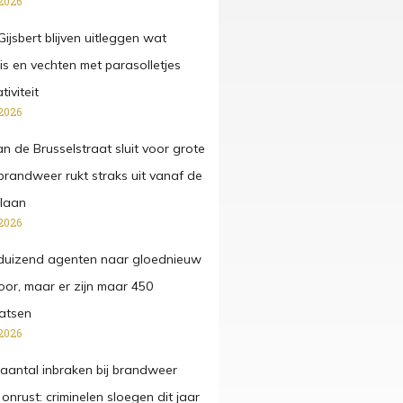
2026
ijsbert blijven uitleggen wat
 is en vechten met parasolletjes
iviteit
2026
n de Brusselstraat sluit voor grote
 brandweer rukt straks uit vanaf de
laan
2026
duizend agenten naar gloednieuw
or, maar er zijn maar 450
atsen
2026
antal inbraken bij brandweer
onrust: criminelen sloegen dit jaar