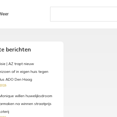
Weer
e berichten
isie | AZ trapt nieuw
eizoen af in eigen huis tegen
dus ADO Den Haag
2026
Monique willen huwelijksdroom
rmaken na winnen straatprijs
oterij