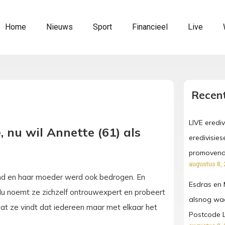
Home
Nieuws
Sport
Financieel
Live
Recent
LIVE erediv
 nu wil Annette (61) als
eredivisies
promoven
augustus 8, 
md en haar moeder werd ook bedrogen. En
Esdras en 
Nu noemt ze zichzelf ontrouwexpert en probeert
alsnog waa
dat ze vindt dat iedereen maar met elkaar het
Postcode L