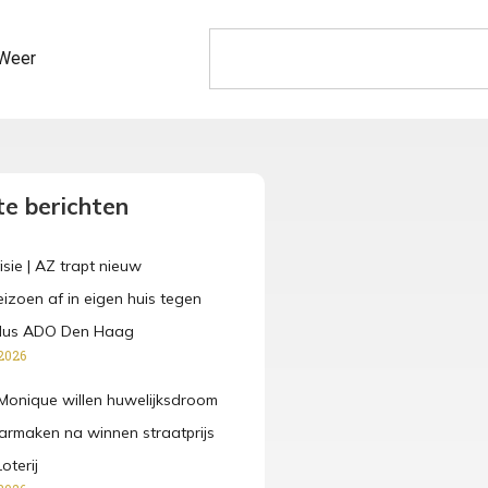
Weer
e berichten
isie | AZ trapt nieuw
eizoen af in eigen huis tegen
dus ADO Den Haag
2026
Monique willen huwelijksdroom
rmaken na winnen straatprijs
oterij