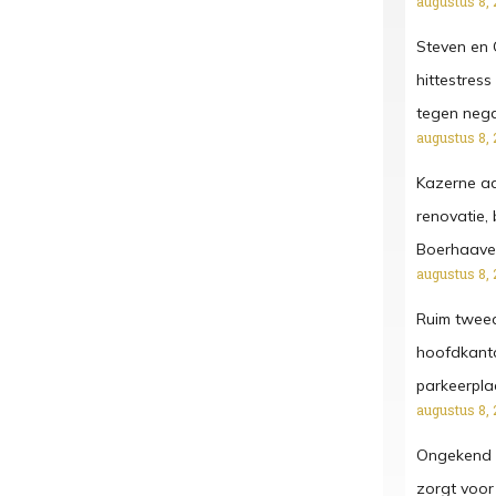
augustus 8, 
Steven en G
hittestress
tegen negat
augustus 8, 
Kazerne aa
renovatie,
Boerhaave
augustus 8, 
Ruim twee
hoofdkanto
parkeerpla
augustus 8, 
Ongekend a
zorgt voor 