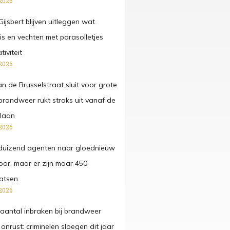
2026
ijsbert blijven uitleggen wat
 is en vechten met parasolletjes
iviteit
2026
n de Brusselstraat sluit voor grote
 brandweer rukt straks uit vanaf de
laan
2026
duizend agenten naar gloednieuw
or, maar er zijn maar 450
atsen
2026
antal inbraken bij brandweer
onrust: criminelen sloegen dit jaar