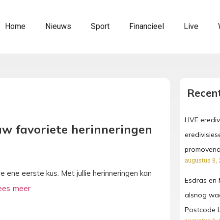
Home
Nieuws
Sport
Financieel
Live
Recent
LIVE erediv
uw favoriete herinneringen
eredivisies
promoven
augustus 8, 
 ene eerste kus. Met jullie herinneringen kan
Esdras en 
alsnog waa
Postcode L